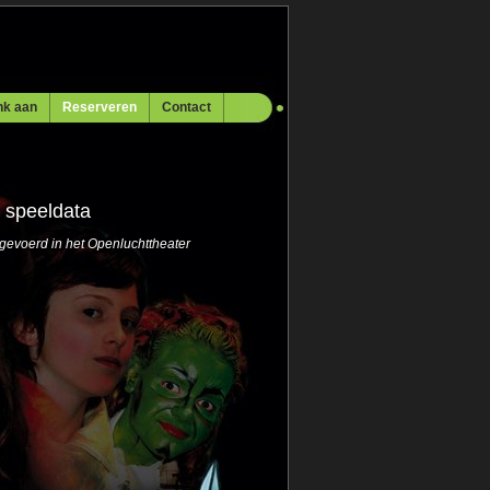
nk aan
Reserveren
Contact
e speeldata
tgevoerd in het Openluchttheater