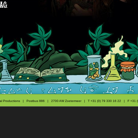
atrical Productions | Postbus 886 | 2700 AW Zoetermeer | T +31 (0) 79 330 16 22 | F +31